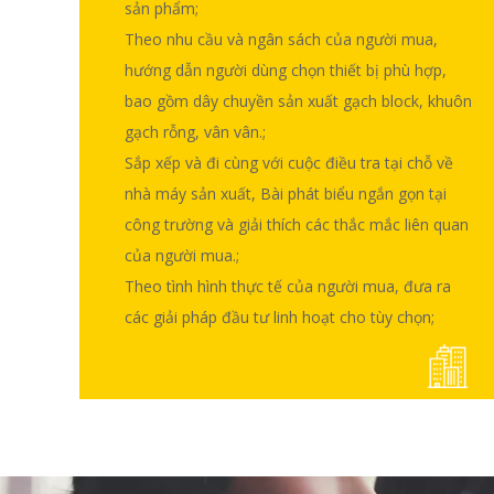
sản phẩm;
Theo nhu cầu và ngân sách của người mua,
Hướng dẫn dịch vụ trước khi bán hàng chuyên nghiệp và toàn diện và định hướng khoản đầu tư của bạn.
Giới thiệu hồ sơ và danh mục sản phẩm của công ty chúng tôi;
Căn cứ vào nhu cầu thực tế của thị trường người mua, hướng dẫn họ lựa chọn đúng chủng loại sản phẩm;
Theo nhu cầu và ngân sách của người mua, hướng dẫn người dùng chọn thiết bị phù hợp, bao gồm
dây chuyền sản xuất gạch block, khuôn gạch rỗng
Sắp xếp và đi cùng với cuộc điều tra tại chỗ về nhà máy sản xuất, Bài phát biểu ngắn gọn tại công trường và giải thích các thắc mắc liên quan của người mua.;
Theo tình hình thực tế của người mua, đưa ra các giải pháp đầu tư linh hoạt cho tùy chọn;
hướng dẫn người dùng chọn thiết bị phù hợp,
bao gồm
dây chuyền sản xuất gạch block, khuôn
gạch rỗng
, vân vân.;
Sắp xếp và đi cùng với cuộc điều tra tại chỗ về
nhà máy sản xuất, Bài phát biểu ngắn gọn tại
công trường và giải thích các thắc mắc liên quan
của người mua.;
Theo tình hình thực tế của người mua, đưa ra
các giải pháp đầu tư linh hoạt cho tùy chọn;