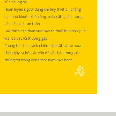
của chúng tôi..
Huấn luyện người dùng chỉ huy thiết bị, chẳng
Dịch vụ hậu mãi chu đáo, nhanh chóng hỗ trợ và đảm bảo quyền lợi cho bạn.
Gửi các kỹ thuật viên để tiến hành cài đặt và gỡ lỗi thiết bị cho người dùng nước ngoài với khoản bồi thường.Các quốc gia hoặc khu vực có tình hình chính trị không ổn định hoặc đang trong thời kỳ chiến tranh không nằm trong kế hoạch của chúng tôi..
Huấn luyện người dùng chỉ huy thiết bị, chẳng hạn như
hướng dẫn sản xuất an toàn.
Giải thích cẩn thận việc bảo trì thiết bị định kỳ và loại bỏ các lỗi thường gặp.
Chúng tôi chịu trách nhiệm cho tất cả các sửa chữa gây ra bởi các vấn đề về chất lượng của chúng tôi trong vòng một năm bảo hành.
hạn như
khuôn khối rỗng, máy cắt gạch
hướng
dẫn sản xuất an toàn.
Giải thích cẩn thận việc bảo trì thiết bị định kỳ và
loại bỏ các lỗi thường gặp.
Chúng tôi chịu trách nhiệm cho tất cả các sửa
chữa gây ra bởi các vấn đề về chất lượng của
chúng tôi trong vòng một năm bảo hành.