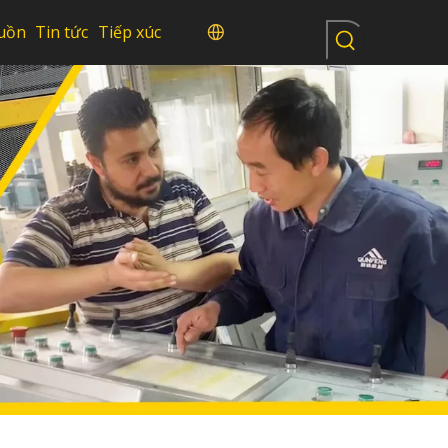
uồn
Tin tức
Tiếp xúc