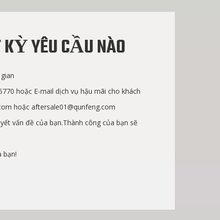
 KỲ YÊU CẦU NÀO
 gian
6770 hoặc E-mail dịch vụ hậu mãi cho khách
.com
hoặc
aftersale01@qunfeng.com
quyết vấn đề của bạn.Thành công của bạn sẽ
 bạn!