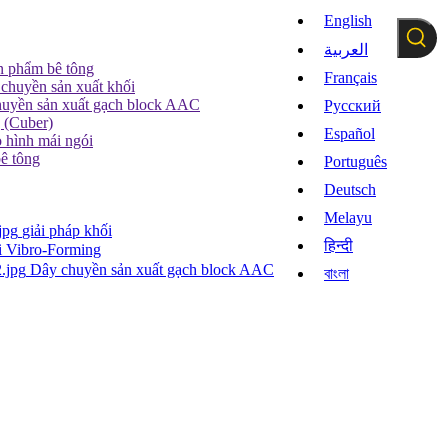
English
العربية
n phẩm bê tông
Français
chuyền sản xuất khối
uyền sản xuất gạch block AAC
Pусский
g (Cuber)
Español
 hình mái ngói
bê tông
Português
Deutsch
Melayu
giải pháp khối
हिन्दी
i Vibro-Forming
Dây chuyền sản xuất gạch block AAC
বাংলা