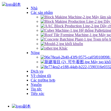
Nhà
Các sản phẩm
Máy làm sả
Dây 
Dây ch
Hệ thống Palletizin
Máy tạo
Trạm trộn 
khối khuôn
Khác
Nóng
Máy tạo khố
Dịch vụ
Về chúng tôi
Các trường hợp
Nguồn
Tin tức
Tiếp xúc