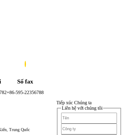
i
Số fax
782
+86-595-22356788
Tiếp xúc
Chúng ta
Liên hệ với chúng tôi
 Kiến, Trung Quốc