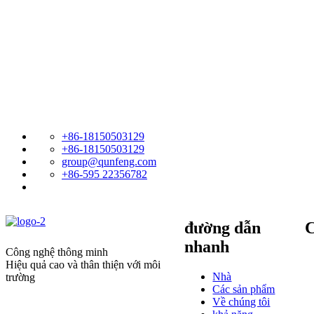
+86-18150503129
+86-18150503129
group@qunfeng.com
+86-595 22356782
đường dẫn
C
nhanh
Công nghệ thông minh
Hiệu quả cao và thân thiện với môi
Nhà
trường
Các sản phẩm
Về chúng tôi