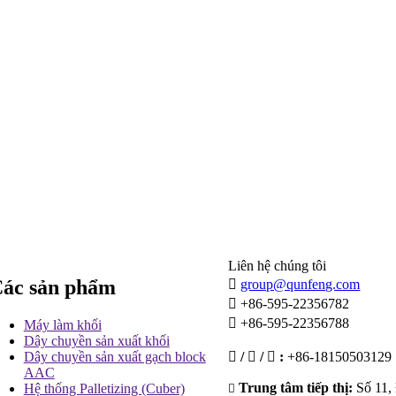
Liên hệ chúng tôi
ác sản phẩm

group@qunfeng.com

+86-595-22356782

+86-595-22356788
Máy làm khối
Dây chuyền sản xuất khối
Dây chuyền sản xuất gạch block

/

/

:
+86-18150503129
AAC
Trung tâm tiếp thị:
Số 11, 
Hệ thống Palletizing (Cuber)
